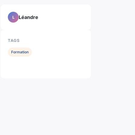
Léandre
L
TAGS
Formation