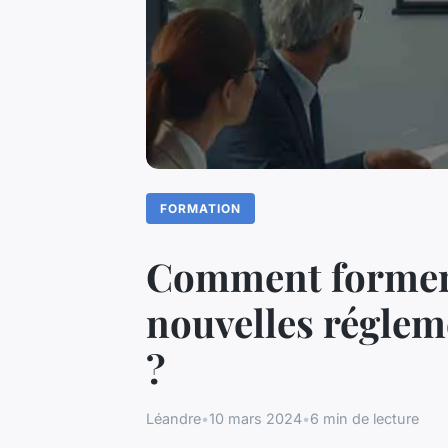
FORMATION
Comment former l
nouvelles réglem
?
Léandre
•
10 mars 2024
•
6 min de lecture