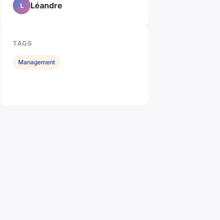
Léandre
L
TAGS
Management