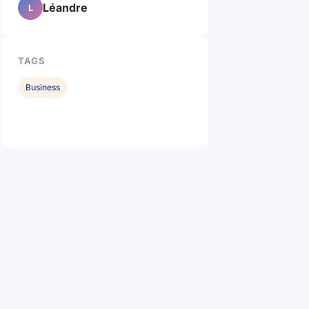
Léandre
L
TAGS
Business