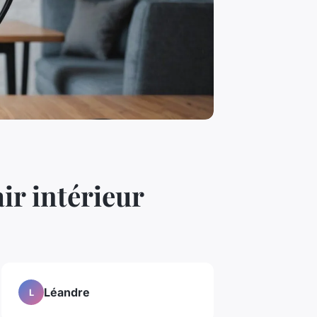
ir intérieur
Léandre
L